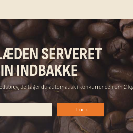
LÆDEN SERVERET
DIN INDBAKKE
yhedsbrev, deltager du automatisk i konkurrencen om 2 k
Tilmeld