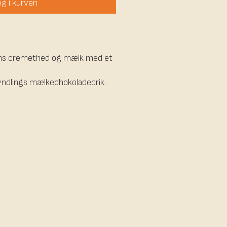
g i kurven
tens cremethed og mælk med et
e yndlings mælkechokoladedrik.