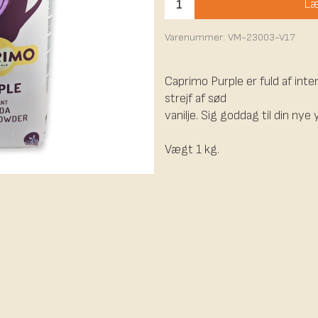
Læ
Varenummer:
VM-23003-V17
Caprimo Purple er fuld af in
strejf af sød
vanilje. Sig goddag til din ny
Vægt 1 kg.