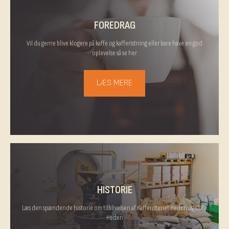
FOREDRAG
Vil du gerne blive klogere på kaffe og kafferistning eller bare have en god
oplevelse så se her
LÆS MERE
HISTORIE
Læs den spændende historie om tilblivelsen af Kafferisteriet Heden og Café
Heden