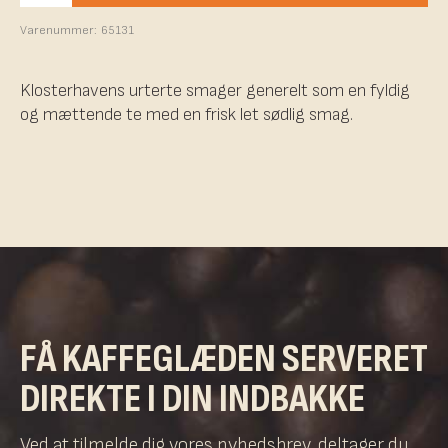
Varenummer:
65131
Klosterhavens urterte smager generelt som en fyldig
og mættende te med en frisk let sødlig smag.
FÅ KAFFEGLÆDEN SERVERET
DIREKTE I DIN INDBAKKE
Ved at tilmelde dig vores nyhedsbrev, deltager du