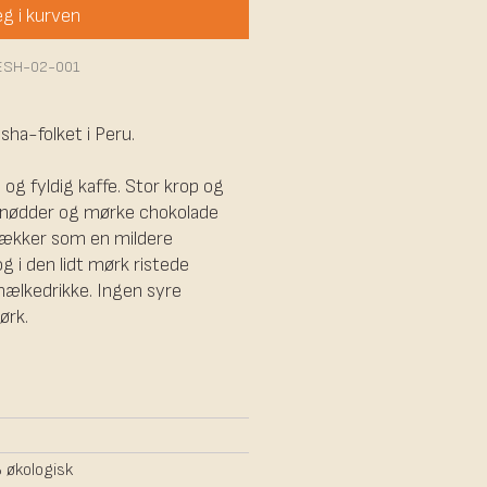
g i kurven
ESH-02-001
sha-folket i Peru.
 og fyldig kaffe. Stor krop og
 nødder og mørke chokolade
 lækker som en mildere
g i den lidt mørk ristede
mælkedrikke. Ingen syre
ørk.
økologisk