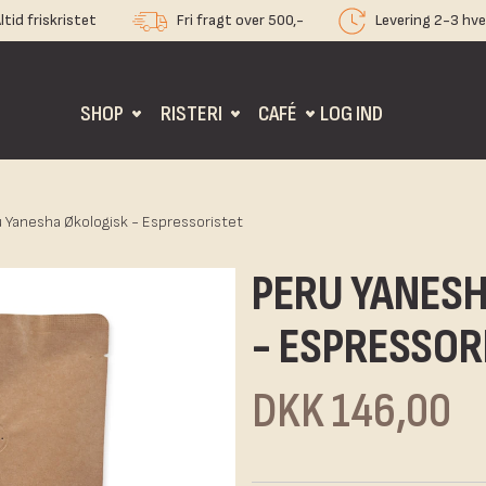
ltid friskristet
Fri fragt over 500,-
Levering 2-3 hv
SHOP
RISTERI
CAFÉ
LOG IND
 Yanesha Økologisk - Espressoristet
PERU YANES
- ESPRESSOR
DKK 146,00