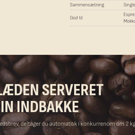
Sammensætning
Single
Espre
God til
Mokk
LÆDEN SERVERET
DIN INDBAKKE
yhedsbrev, deltager du automatisk i konkurrencen om 2 k