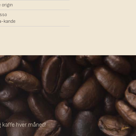
 origin
sso
a-kande
g kaffe hver måned!